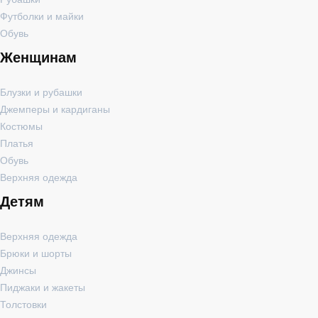
Футболки и майки
Обувь
Женщинам
Блузки и рубашки
Джемперы и кардиганы
Костюмы
Платья
Обувь
Верхняя одежда
Детям
Верхняя одежда
Брюки и шорты
Джинсы
Пиджаки и жакеты
Толстовки