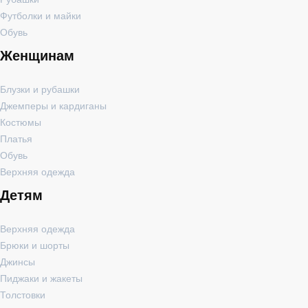
Футболки и майки
Обувь
Женщинам
Блузки и рубашки
Джемперы и кардиганы
Костюмы
Платья
Обувь
Верхняя одежда
Детям
Верхняя одежда
Брюки и шорты
Джинсы
Пиджаки и жакеты
Толстовки